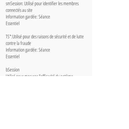
smSession: Utilisé pour identifier les membres
connectés au site
Information gardée: Séance
Essentiel
TS*:Utilisé pour des raisons de sécurité et de lutte
contre la fraude
Information gardée: Séance
Essentiel
bSession
Utilisé pour mesurer l'efficacité du système
30 minutes
Essentiel
fedops.logger.sessionId: Utilisé pour mesurer
l'efficacité du système
Information gardée: 12 mois
Essentiel